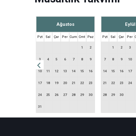
mmuz
Ağustos
Eylül
er
Cum
Cmt
Paz
Pzt
Sal
Çar
Per
Cum
Cmt
Paz
Pzt
Sal
Çar
Per
1
2
3
4
1
2
1
2
3
8
9
10
11
3
4
5
6
7
8
9
7
8
9
10
15
16
17
18
10
11
12
13
14
15
16
14
15
16
17
22
23
24
25
17
18
19
20
21
22
23
21
22
23
24
29
30
31
24
25
26
27
28
29
30
28
29
30
31