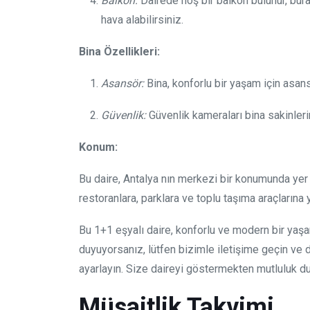
Balkon:
Dairede hoş bir balkon bulunur, bur
hava alabilirsiniz.
Bina Özellikleri:
Asansör:
Bina, konforlu bir yaşam için asans
Güvenlik:
Güvenlik kameraları bina sakinlerin
Konum:
Bu daire, Antalya nın merkezi bir konumunda yer 
restoranlara, parklara ve toplu taşıma araçlarına 
Bu 1+1 eşyalı daire, konforlu ve modern bir yaşa
duyuyorsanız, lütfen bizimle iletişime geçin ve d
ayarlayın. Size daireyi göstermekten mutluluk du
Müsaitlik Takvimi