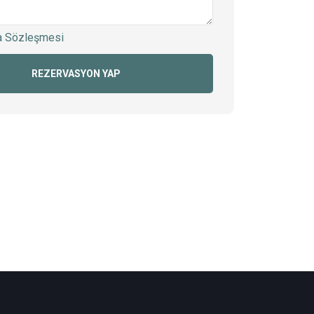
a Sözleşmesi
Aralık
Ocak
REZERVASYON YAP
Cmt
Paz
Pzt
Sal
Çar
Per
Cum
Cmt
Paz
Pzt
Sal
Çar
Per
Cum
Cm
1
1
2
3
4
5
6
1
2
7
8
7
8
9
10
11
12
13
4
5
6
7
8
9
14
15
14
15
16
17
18
19
20
11
12
13
14
15
1
21
22
21
22
23
24
25
26
27
18
19
20
21
22
2
28
29
28
29
30
31
25
26
27
28
29
3