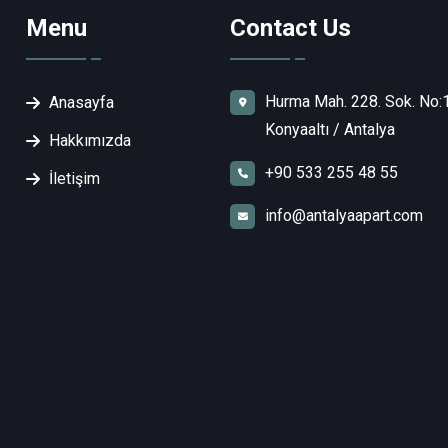
Menu
Contact Us
Hurma Mah. 228. Sok. No:
Anasayfa
Konyaaltı / Antalya
Hakkımızda
+90 533 255 48 55
İletişim
info@antalyaapart.com