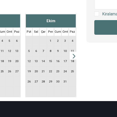
Kiralam
Ekim
Kasım
Cum
Cmt
Paz
Pzt
Sal
Çar
Per
Cum
Cmt
Paz
Pzt
Sal
Çar
Per
Cum
4
5
6
1
2
3
4
11
12
13
5
6
7
8
9
10
11
2
3
4
5
6
18
19
20
12
13
14
15
16
17
18
9
10
11
12
13
25
26
27
19
20
21
22
23
24
25
16
17
18
19
20
26
27
28
29
30
31
23
24
25
26
27
30